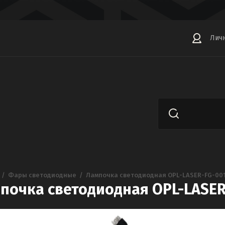
Лич
  /  
Фары светодиодные
  /  
Лампочка светодиодная OPL-LASER-FG-00
почка светодиодная OPL-LASER