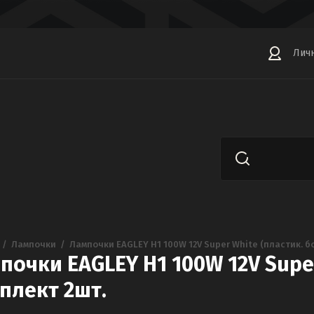
Лич
  /  
Лампочки
  /  
Лампочки EAGLEY H1 100W 12V Super White (пластик. бо
почки EAGLEY H1 100W 12V Super
плект 2шт.