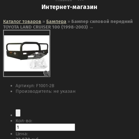
Интернет-магазин
Каталог товаров
»
Бампера
»
Бампер силовой передний
TOYOTA LAND CRUISER 100 (1998-2003)
→
Артикул:
F1001-2B
Производитель:
не указан
Кол-во:
Цена: